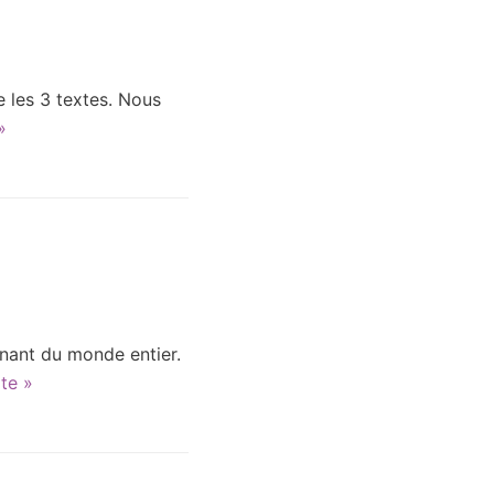
 les 3 textes. Nous
»
enant du monde entier.
ite »