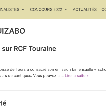
INALISTES
CONCOURS 2022
ACTUALITÉS
C
UIZABO
 sur RCF Touraine
roisse de Tours a consacré son émission bimensuelle « Echo
ours de cantiques. Vous pouvez la…
Lire la suite »
rlé